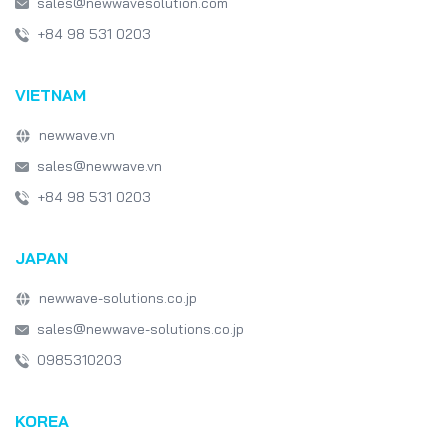
sales@newwavesolution.com
Game Development
Game Design
+84 98 531 0203
Emerging Technologies
Software Development
VIETNAM
Japan IT Week
healthcare
newwave.vn
sales@newwave.vn
+84 98 531 0203
JAPAN
newwave-solutions.co.jp
sales@newwave-solutions.co.jp
0985310203
KOREA