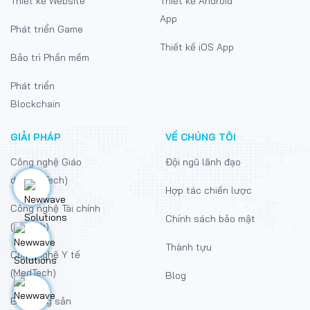
Thiết kế Website
Thiết kế Android
App
Phát triển Game
Thiết kế iOS App
Bảo trì Phần mềm
Phát triển
Blockchain
GIẢI PHÁP
VỀ CHÚNG TÔI
Công nghệ Giáo
Đội ngũ lãnh đạo
dục (EdTech)
Hợp tác chiến lược
Công nghệ Tài chính
Chính sách bảo mật
(FinTech)
Thành tựu
Công nghệ Y tế
(MedTech)
Blog
Bất động sản