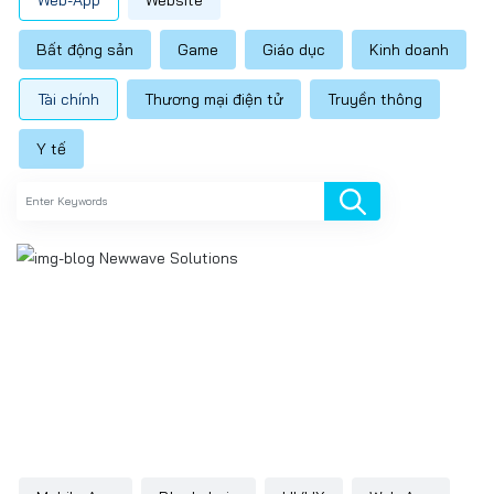
Web-App
Website
Bất động sản
Game
Giáo dục
Kinh doanh
Tài chính
Thương mại điện tử
Truyền thông
Y tế