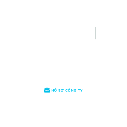
#1
Dịch Vụ Phát Triển Phần Mềm
Giúp Bạn Tối Ưu Hóa
Năng Lực Cạnh Tranh
Miễn phí tư vấn
Miễn phí 14 ngày dùng thử
Bắt đầu dự án ngay sau 2 ngày
DÙNG THỬ MIỄN PHÍ
HỒ SƠ CÔNG TY