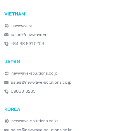
Emerging Technologies
Software Development
VIETNAM
Japan IT Week
healthcare
newwave.vn
sales@newwave.vn
+84 98 531 0203
JAPAN
newwave-solutions.co.jp
sales@newwave-solutions.co.jp
0985310203
KOREA
newwave-solutions.co.kr
sales@newwave-solutions.co.kr