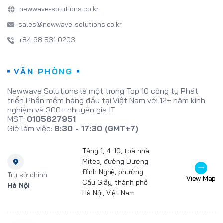
newwave-solutions.co.kr
sales@newwave-solutions.co.kr
+84 98 531 0203
VĂN PHÒNG
Newwave Solutions là một trong Top 10 công ty Phát
triển Phần mềm hàng đầu tại Việt Nam với 12+ năm kinh
nghiệm và 300+ chuyên gia IT.
MST:
0105627951
Giờ làm việc:
8:30 - 17:30 (GMT+7)
Tầng 1, 4, 10, toà nhà
Mitec, đường Dương
Đình Nghệ, phường
Trụ sở chính
View Map
Cầu Giấy, thành phố
Hà Nội
Hà Nội, Việt Nam