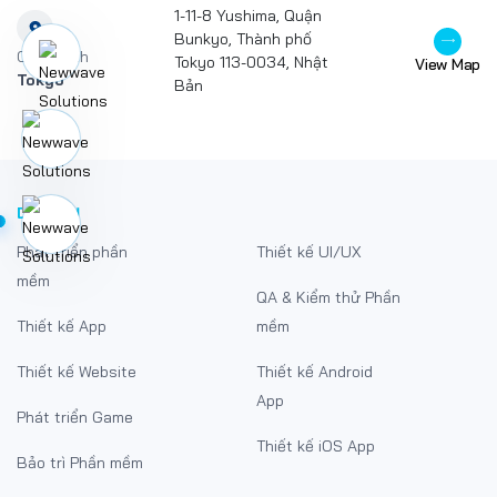
1-11-8 Yushima, Quận
Bunkyo, Thành phố
Chi nhánh
Tokyo 113-0034, Nhật
View Map
Tokyo
Bản
DỊCH VỤ
Phát triển phần
Thiết kế UI/UX
mềm
QA & Kiểm thử Phần
Thiết kế App
mềm
Thiết kế Website
Thiết kế Android
App
Phát triển Game
Thiết kế iOS App
Bảo trì Phần mềm