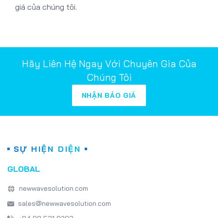
Hãy Liên Hệ Ngay Với Chuyên Gia Của
Chúng Tôi
NHẬN BÁO GIÁ
SỰ HIỆN DIỆN
GLOBAL
newwavesolution.com
sales@newwavesolution.com
+84 98 531 0203