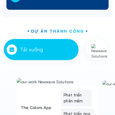
DỰ ÁN THÀNH CÔNG
Tải xuống
Real Estate Software
Development
Thiết kế UI/UX
QA Testing