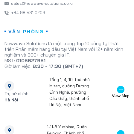
VĂN PHÒNG
Newwave Solutions là một trong Top 10 công ty Phát
triển Phần mềm hàng đầu tại Việt Nam với 12+ năm kinh
nghiệm và 300+ chuyên gia IT.
MST:
0105627951
Giờ làm việc:
8:30 - 17:30 (GMT+7)
Tầng 1, 4, 10, toà nhà
Mitec, đường Dương
Đình Nghệ, phường
Trụ sở chính
View Map
Cầu Giấy, thành phố
Hà Nội
Hà Nội, Việt Nam
1-11-8 Yushima, Quận
Bunkyo, Thành phố
Chi nhánh
Tokyo 113-0034, Nhật
View Map
Tokyo
Bản