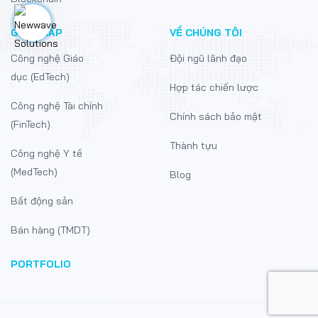
GIẢI PHÁP
VỀ CHÚNG TÔI
Công nghệ Giáo
Đội ngũ lãnh đạo
dục (EdTech)
Hợp tác chiến lược
Công nghệ Tài chính
Chính sách bảo mật
(FinTech)
Thành tựu
Công nghệ Y tế
(MedTech)
Blog
Bất động sản
Bán hàng (TMDT)
PORTFOLIO
COPYRIGHT © 2021 NEWWAVE SOLUTIONS
JSC. ALL RIGHTS RESERVED.