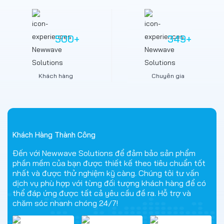
500
+
349
+
Khách hàng
Chuyên gia
Khách Hàng Thành Công
Đến với Newwave Solutions để đảm bảo sản phẩm
phần mềm của bạn được thiết kế theo tiêu chuẩn tốt
nhất và được thử nghiệm kỹ càng. Chúng tôi tư vấn
dịch vụ phù hợp với từng đối tượng khách hàng để có
thể đáp ứng được tất cả yêu cầu đề ra. Hỗ trợ và
chăm sóc nhanh chóng 24/7!