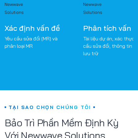
Xác định vấn đề
Phân tích vấn 
Yêu cầu sửa đổi (MR) và
Tài liệu dự án, xác thực 
phân loại MR
cầu sửa đổi, thông tin k
lưu trữ
TẠI SAO CHỌN CHÚNG TÔI
Bảo Trì Phần Mềm Định Kỳ
Với Newwave Solutions