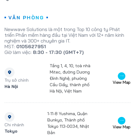
VĂN PHÒNG
Newwave Solutions là một trong Top 10 công ty Phát
triển Phần mềm hàng đầu tại Việt Nam với 12+ năm kinh
nghiệm và 300+ chuyên gia IT.
MST:
0105627951
Giờ làm việc:
8:30 - 17:30 (GMT+7)
Tầng 1, 4, 10, toà nhà
Mitec, đường Dương
Đình Nghệ, phường
Trụ sở chính
View Map
Cầu Giấy, thành phố
Hà Nội
Hà Nội, Việt Nam
1-11-8 Yushima, Quận
Bunkyo, Thành phố
Chi nhánh
Tokyo 113-0034, Nhật
View Map
Tokyo
Bản