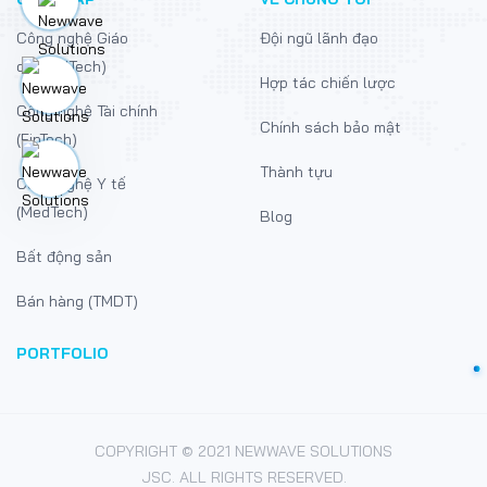
Công nghệ Giáo
Đội ngũ lãnh đạo
dục (EdTech)
Hợp tác chiến lược
Công nghệ Tài chính
Chính sách bảo mật
(FinTech)
Thành tựu
Công nghệ Y tế
(MedTech)
Blog
Bất động sản
Bán hàng (TMDT)
PORTFOLIO
COPYRIGHT © 2021 NEWWAVE SOLUTIONS
JSC. ALL RIGHTS RESERVED.