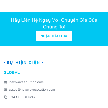
Hãy Liên Hệ Ngay Với Chuyên Gia Của
Chúng Tôi
NHẬN BÁO GIÁ
SỰ HIỆN DIỆN
GLOBAL
newwavesolution.com
sales@newwavesolution.com
+84 98 531 0203