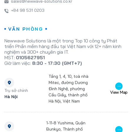
sales@newwave-solutions.co.kr
+84 98 531 0203
VĂN PHÒNG
Newwave Solutions là một trong Top 10 công ty Phát
triển Phần mềm hàng đầu tại Việt Nam với 12+ năm kinh
nghiệm và 300+ chuyên gia IT.
MST:
0105627951
Giờ làm việc:
8:30 - 17:30 (GMT+7)
Tầng 1, 4, 10, toà nhà
Mitec, đường Dương
Đình Nghệ, phường
Trụ sở chính
View Map
Cầu Giấy, thành phố
Hà Nội
Hà Nội, Việt Nam
1-11-8 Yushima, Quận
Bunkyo, Thành phố