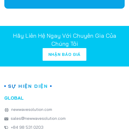
Hãy Liên Hệ Ngay Với Chuyên Gia Của
Chúng Tôi
NHẬN BÁO GIÁ
SỰ HIỆN DIỆN
GLOBAL
newwavesolution.com
sales@newwavesolution.com
+84 98 531 0203