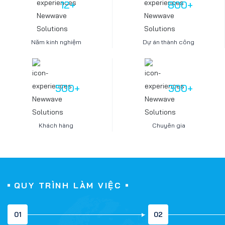
12
+
800
+
Năm kinh nghiệm
Dự án thành công
500
+
300
+
Khách hàng
Chuyên gia
QUY TRÌNH LÀM VIỆC
01
02