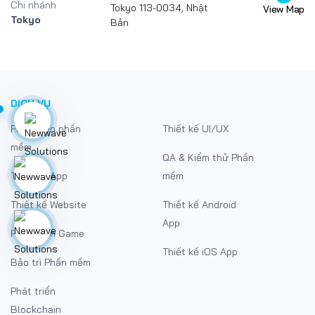
Chi nhánh
Tokyo 113-0034, Nhật
View Map
Tokyo
Bản
DỊCH VỤ
Phát triển phần
Thiết kế UI/UX
mềm
QA & Kiểm thử Phần
Thiết kế App
mềm
Thiết kế Website
Thiết kế Android
App
Phát triển Game
Thiết kế iOS App
Bảo trì Phần mềm
Phát triển
Blockchain