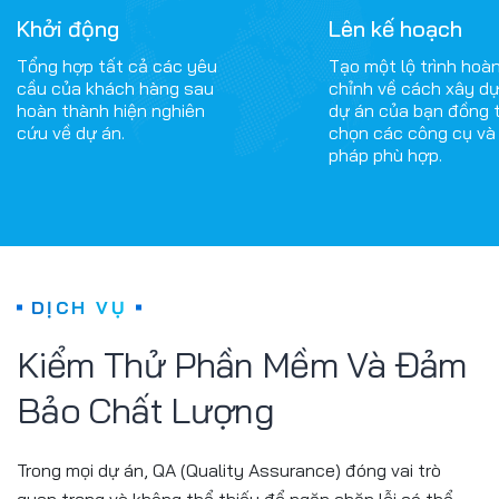
Khởi động
Lên kế hoạch
Tổng hợp tất cả các yêu
Tạo một lộ trình hoà
cầu của khách hàng sau
chỉnh về cách xây d
hoàn thành hiện nghiên
dự án của bạn đồng 
cứu về dự án.
chọn các công cụ và 
pháp phù hợp.
DỊCH VỤ
Kiểm Thử Phần Mềm Và Đảm
Bảo Chất Lượng
Trong mọi dự án, QA (Quality Assurance) đóng vai trò
quan trọng và không thể thiếu để ngăn chặn lỗi có thể