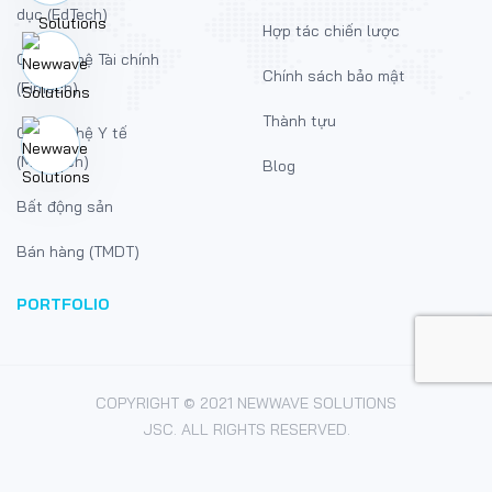
dục (EdTech)
Hợp tác chiến lược
Công nghệ Tài chính
Chính sách bảo mật
(FinTech)
Thành tựu
Công nghệ Y tế
(MedTech)
Blog
Bất động sản
Bán hàng (TMDT)
PORTFOLIO
COPYRIGHT © 2021 NEWWAVE SOLUTIONS
JSC. ALL RIGHTS RESERVED.