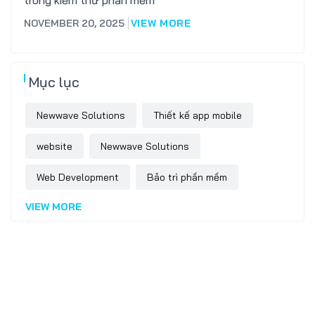
trong kiểm thử phần mềm
NOVEMBER 20, 2025
VIEW MORE
Mục lục
Newwave Solutions
Thiết kế app mobile
website
Newwave Solutions
Web Development
Bảo trì phần mềm
VIEW MORE
Software Outsourcing
thiết kế website trọn gói
Software Development
phát triển phần mềm
thiết kế website
Business Solutions
Wordpress
Awards
chi phí lao động Ấn Độ