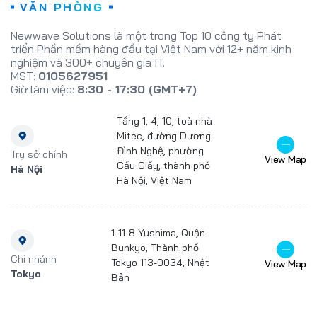
VĂN PHÒNG
Newwave Solutions là một trong Top 10 công ty Phát
triển Phần mềm hàng đầu tại Việt Nam với 12+ năm kinh
nghiệm và 300+ chuyên gia IT.
MST:
0105627951
Giờ làm việc:
8:30 - 17:30 (GMT+7)
Tầng 1, 4, 10, toà nhà
Mitec, đường Dương
Đình Nghệ, phường
Trụ sở chính
View Map
Cầu Giấy, thành phố
Hà Nội
Hà Nội, Việt Nam
1-11-8 Yushima, Quận
Bunkyo, Thành phố
Chi nhánh
Tokyo 113-0034, Nhật
View Map
Tokyo
Bản