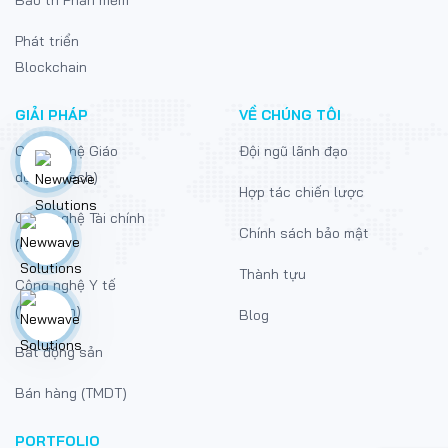
Bảo trì Phần mềm
Phát triển
Blockchain
GIẢI PHÁP
VỀ CHÚNG TÔI
Công nghệ Giáo
Đội ngũ lãnh đạo
dục (EdTech)
Hợp tác chiến lược
Công nghệ Tài chính
Chính sách bảo mật
(FinTech)
Thành tựu
Công nghệ Y tế
(MedTech)
Blog
Bất động sản
Bán hàng (TMDT)
PORTFOLIO