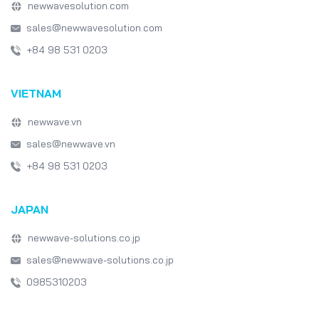
Software Maintenance
QA & Testing
newwavesolution.com
sales@newwavesolution.com
Game Development
Game Design
+84 98 531 0203
Emerging Technologies
Software Development
VIETNAM
Japan IT Week
healthcare
newwave.vn
sales@newwave.vn
+84 98 531 0203
JAPAN
newwave-solutions.co.jp
sales@newwave-solutions.co.jp
0985310203