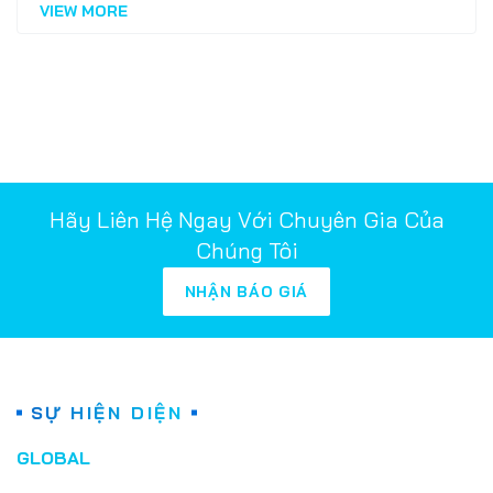
VIEW MORE
Software Outsourcing
thiết kế website trọn gói
Software Development
phát triển phần mềm
thiết kế website
Business Solutions
Wordpress
Awards
chi phí lao động Ấn Độ
Software Outsourcing
thiết kế web app
Hãy Liên Hệ Ngay Với Chuyên Gia Của
Chúng Tôi
Chi phí làm website
frontend là gì?
NHẬN BÁO GIÁ
front end
Khung HTML
Web Front End
Horizontal
Vertical
Ý nghĩa vertical kinh doanh
Website chuẩn SEO
SỰ HIỆN DIỆN
2022 News
UI/UX Design
GLOBAL