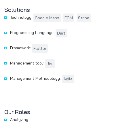
Solutions
Technology:
Google Maps
FCM
Stripe
Programming Language:
Dart
Framework:
Flutter
Management tool:
Jira
Management Methodology:
Agile
Our Roles
Analyzing