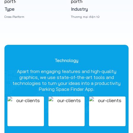
Type
Industry
Cross-Platform
Thương mại điện tử
Technology
Apart from engaging features and high-quality
graphics, we use state-of-the-art tools and
technologies to turn your ideas into a productivity
Parking Space Finder App.