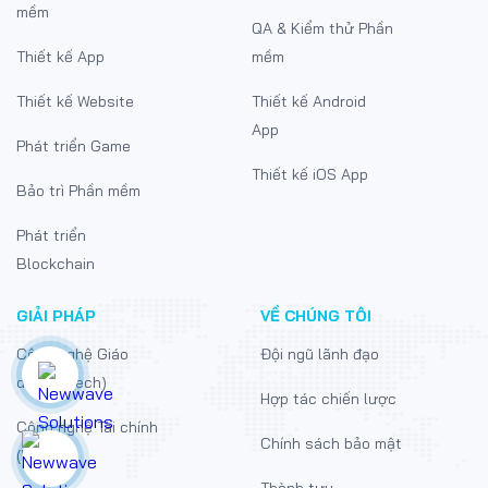
Phát triển phần
Thiết kế UI/UX
mềm
QA & Kiểm thử Phần
Thiết kế App
mềm
Thiết kế Website
Thiết kế Android
App
Phát triển Game
Thiết kế iOS App
Bảo trì Phần mềm
Phát triển
Blockchain
GIẢI PHÁP
VỀ CHÚNG TÔI
Công nghệ Giáo
Đội ngũ lãnh đạo
dục (EdTech)
Hợp tác chiến lược
Công nghệ Tài chính
Chính sách bảo mật
(FinTech)