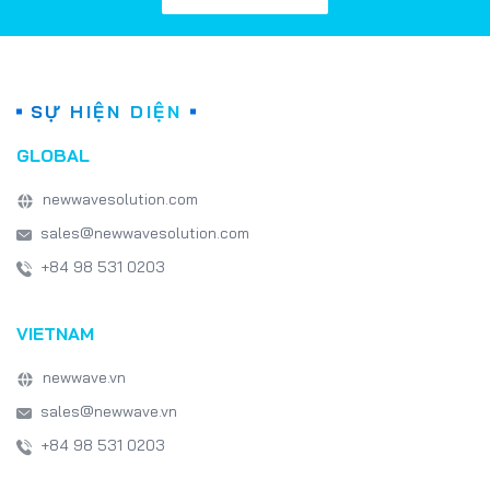
NHẬN BÁO GIÁ
SỰ HIỆN DIỆN
GLOBAL
newwavesolution.com
sales@newwavesolution.com
+84 98 531 0203
VIETNAM
newwave.vn
sales@newwave.vn
+84 98 531 0203