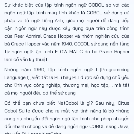
Sự khác biệt của lập trình ngôn ngữ COBOL so với các
ngôn ngữ lập trình máy tính khác là COBOL sử dụng cú
pháp và từ ngữ tiếng Anh, giúp mọi người dễ dàng tiếp
cận. Ngôn ngữ này được xây dựng dựa trên công trình
của Rear Admiral Grace Hopper và nhóm nghiên cứu của
bà Grace Hopper vào năm 1940. COBOL sử dụng nền tảng
từ ngôn ngữ lập trình FLOW-MATIC do bà Grace Hopper
làm cố vấn kỹ thuật.
Những năm 1960, lập trình ngôn ngữ I (Programming
Language I), viết tắt là PL i hay PL1 được sử dụng chủ yếu
cho lĩnh vực công nghiệp, thương mại, học tập,… mà tất
cả mọi người đều có thể sử dụng.
Có thể bạn chưa biết NetCobol là gì? Sau này, Citus
Cobol Suite được cho ra mắt với tính năng là bộ những
công cụ chuyển đổi ngôn ngữ lập trình cho phép chuyển
đổi nhanh chóng và dễ dàng ngôn ngữ COBOL sang Java;
chuyển PL i sang NetCobol.