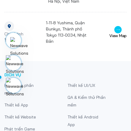
Hà Nội, Việt Nam
1-11-8 Yushima, Quận
Bunkyo, Thành phố
Chi nhánh
Tokyo 113-0034, Nhật
View Map
Tokyo
Bản
DỊCH VỤ
Phát triển phần
Thiết kế UI/UX
mềm
QA & Kiểm thử Phần
Thiết kế App
mềm
Thiết kế Website
Thiết kế Android
App
Phát triển Game