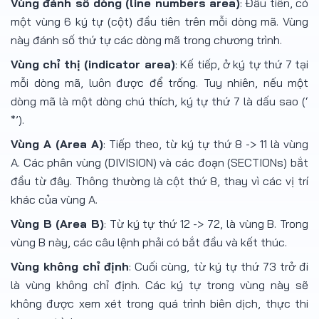
Vùng đánh số dòng (line numbers area)
: Đầu tiên, có
một vùng 6 ký tự (cột) đầu tiên trên mỗi dòng mã. Vùng
này đánh số thứ tự các dòng mã trong chương trình.
Vùng chỉ thị (indicator area)
: Kế tiếp, ở ký tự thứ 7 tại
mỗi dòng mã, luôn được để trống. Tuy nhiên, nếu một
dòng mã là một dòng chú thích, ký tự thứ 7 là dấu sao (‘
*’).
Vùng A (Area A)
: Tiếp theo, từ ký tự thứ 8 -> 11 là vùng
A. Các phân vùng (DIVISION) và các đoạn (SECTIONs) bắt
đầu từ đây. Thông thường là cột thứ 8, thay vì các vị trí
khác của vùng A.
Vùng B (Area B)
: Từ ký tự thứ 12 -> 72, là vùng B. Trong
vùng B này, các câu lệnh phải có bắt đầu và kết thúc.
Vùng không chỉ định
: Cuối cùng, từ ký tự thứ 73 trở đi
là vùng không chỉ định. Các ký tự trong vùng này sẽ
không được xem xét trong quá trình biên dịch, thực thi