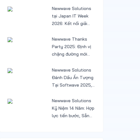
trì phần mềm
Newwave Solutions
tại Japan IT Week
2026: Kết nối giải
pháp AI và Low-code
cùng khách hàng
Newwave Thanks
Nhật
Party 2025: Định vị
chặng đường mới
sau một năm tăng
trưởng và chuyển
Newwave Solutions
mình
Đánh Dấu Ấn Tượng
Tại Softwave 2025,
Mở Rộng Cơ Hội Tại
Thị Trường Hàn
Newwave Solutions
Quốc
Kỷ Niệm 14 Năm: Hợp
lực tiến bước, Sẵn
sàng bứt phá