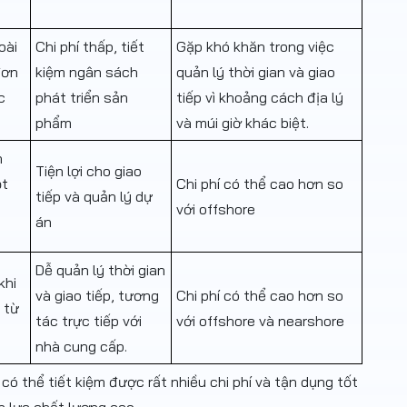
oài
Chi phí thấp, tiết
Gặp khó khăn trong việc
đơn
kiệm ngân sách
quản lý thời gian và giao
c
phát triển sản
tiếp vì khoảng cách địa lý
phẩm
và múi giờ khác biệt.
n
Tiện lợi cho giao
t
Chi phí có thể cao hơn so
tiếp và quản lý dự
với offshore
án
Dễ quản lý thời gian
khi
và giao tiếp, tương
Chi phí có thể cao hơn so
 từ
tác trực tiếp với
với offshore và nearshore
nhà cung cấp.