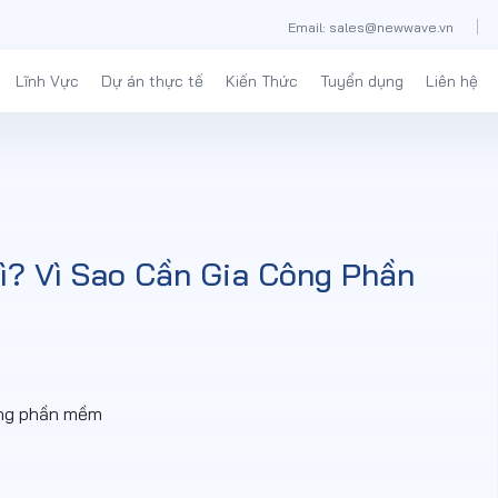
Email: sales@newwave.vn
Lĩnh Vực
Dự án thực tế
Kiến Thức
Tuyển dụng
Liên hệ
? Vì Sao Cần Gia Công Phần