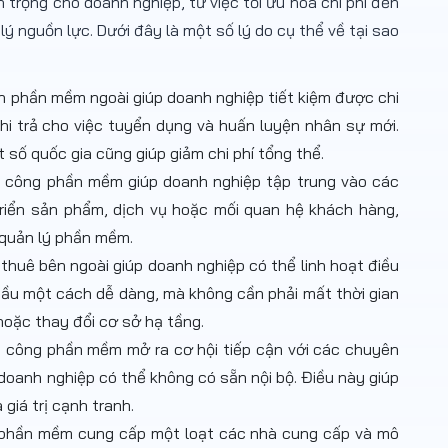
 trọng cho doanh nghiệp, từ việc tối ưu hóa chi phí đến
lý nguồn lực. Dưới đây là một số lý do cụ thể về tại sao
iển phần mềm ngoài giúp doanh nghiệp tiết kiệm được chi
chi trả cho việc tuyển dụng và huấn luyện nhân sự mới.
t số quốc gia cũng giúp giảm chi phí tổng thể.
ia công phần mềm giúp doanh nghiệp tập trung vào các
triển sản phẩm, dịch vụ hoặc mối quan hệ khách hàng,
à quản lý phần mềm.
 thuê bên ngoài giúp doanh nghiệp có thể linh hoạt điều
cầu một cách dễ dàng, mà không cần phải mất thời gian
hoặc thay đổi cơ sở hạ tầng.
a công phần mềm mở ra cơ hội tiếp cận với các chuyên
doanh nghiệp có thể không có sẵn nội bộ. Điều này giúp
giá trị cạnh tranh.
g phần mềm cung cấp một loạt các nhà cung cấp và mô