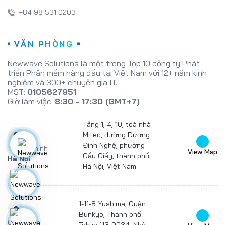
+84 98 531 0203
VĂN PHÒNG
Newwave Solutions là một trong Top 10 công ty Phát
triển Phần mềm hàng đầu tại Việt Nam với 12+ năm kinh
nghiệm và 300+ chuyên gia IT.
MST:
0105627951
Giờ làm việc:
8:30 - 17:30 (GMT+7)
Tầng 1, 4, 10, toà nhà
Mitec, đường Dương
Đình Nghệ, phường
Trụ sở chính
View Map
Cầu Giấy, thành phố
Hà Nội
Hà Nội, Việt Nam
1-11-8 Yushima, Quận
Bunkyo, Thành phố
Chi nhánh
Tokyo 113-0034, Nhật