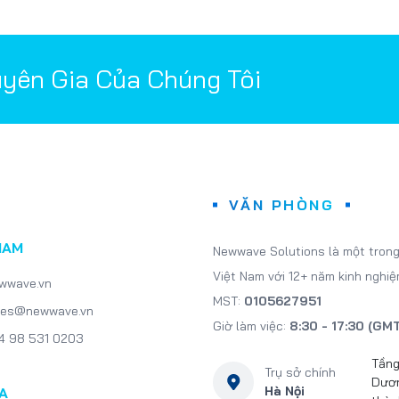
uyên Gia Của Chúng Tôi
VĂN PHÒNG
NAM
Newwave Solutions là một trong
Việt Nam với 12+ năm kinh nghiệ
wwave.vn
MST:
0105627951
les@newwave.vn
Giờ làm việc:
8:30 - 17:30 (GM
4 98 531 0203
Tầng
Trụ sở chính
Dươn
Hà Nội
A