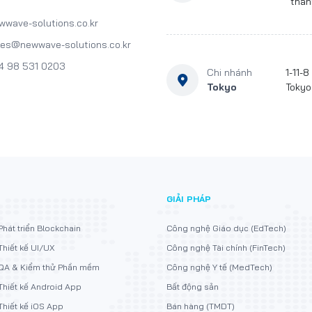
thàn
wwave-solutions.co.kr
les@newwave-solutions.co.kr
4 98 531 0203
Chi nhánh
1-11-
Tokyo
Tokyo
GIẢI PHÁP
Phát triển Blockchain
Công nghệ Giáo dục (EdTech)
Thiết kế UI/UX
Công nghệ Tài chính (FinTech)
QA & Kiểm thử Phần mềm
Công nghệ Y tế (MedTech)
Thiết kế Android App
Bất động sản
Thiết kế iOS App
Bán hàng (TMDT)