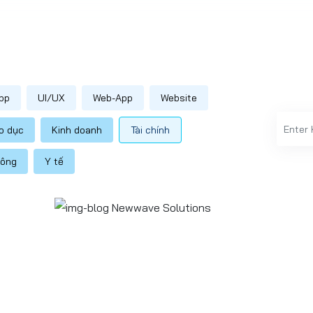
pp
UI/UX
Web-App
Website
o dục
Kinh doanh
Tài chính
hông
Y tế