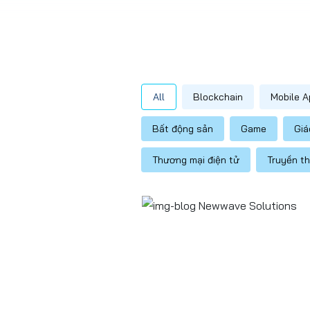
All
Blockchain
Mobile A
Bất động sản
Game
Giá
Thương mại điện tử
Truyền t