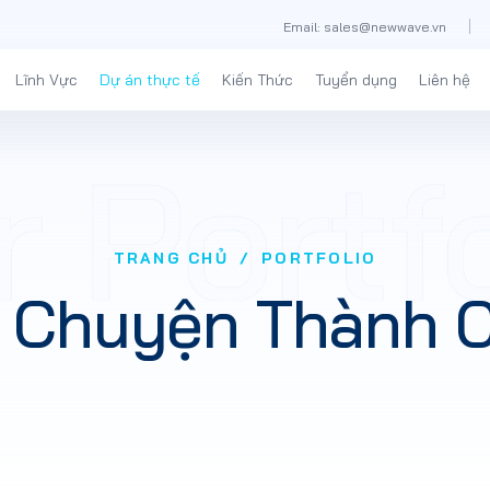
Email: sales@newwave.vn
Lĩnh Vực
Dự án thực tế
Kiến Thức
Tuyển dụng
Liên hệ
TRANG CHỦ
PORTFOLIO
 Chuyện Thành 