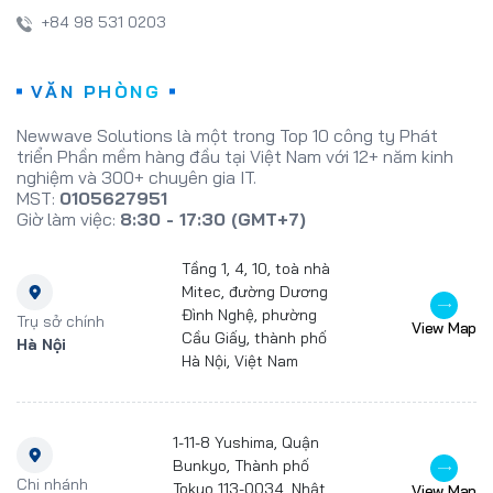
+84 98 531 0203
VĂN PHÒNG
Newwave Solutions là một trong Top 10 công ty Phát
triển Phần mềm hàng đầu tại Việt Nam với 12+ năm kinh
nghiệm và 300+ chuyên gia IT.
MST:
0105627951
Giờ làm việc:
8:30 - 17:30 (GMT+7)
Tầng 1, 4, 10, toà nhà
Mitec, đường Dương
Đình Nghệ, phường
Trụ sở chính
View Map
Cầu Giấy, thành phố
Hà Nội
Hà Nội, Việt Nam
1-11-8 Yushima, Quận
Bunkyo, Thành phố
Chi nhánh
Tokyo 113-0034, Nhật
View Map