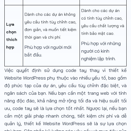
Dành cho các dự án
Dành cho các dự án không
có tính tùy chỉnh cao,
yêu cầu tính tùy chỉnh cao,
Lựa
yêu cầu chất lượng và
đơn giản, và muốn tiết kiệm
chọn
tính bảo mật cao.
thời gian và chi phí.
thích
Phù hợp với những
Phù hợp với người mới
hợp
người có kinh
bắt đầu.
nghiệm lập trình.
Việc quyết định sử dụng code tay thay vì thiết kế
Website WordPress phụ thuộc vào nhiều yếu tố, bao gồm
độ phức tạp của dự án, yêu cầu tùy chỉnh đặc biệt, và
ngân sách của bạn. Nếu bạn cần một trang web với tính
năng độc đáo, khả năng mở rộng tối đa và hiệu suất tối
ưu, code tay sẽ là lựa chọn tốt nhất. Ngược lại, nếu bạn
cần một giải pháp nhanh chóng, tiết kiệm chi phí và dễ
quản lý, thiết kế Website WordPress sẽ là sự lựa chọn