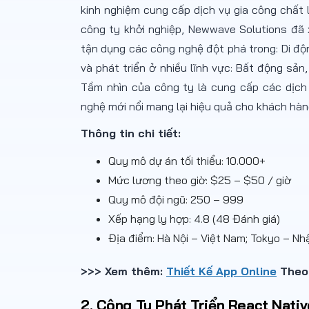
kinh nghiệm cung cấp dịch vụ gia công chất 
công ty khởi nghiệp, Newwave Solutions đã 
tận dụng các công nghệ đột phá trong: Di độ
và phát triển ở nhiều lĩnh vực: Bất động sản
Tầm nhìn của công ty là cung cấp các dịc
nghệ mới nổi mang lại hiệu quả cho khách hàn
Thông tin chi tiết:
Quy mô dự án tối thiểu: 10.000+
Mức lương theo giờ: $25 – $50 / giờ
Quy mô đội ngũ: 250 – 999
Xếp hạng ly hợp: 4.8 (48 Đánh giá)
Địa điểm:
Hà Nội – Việt Nam; Tokyo – Nh
>>> Xem thêm:
Thiết Kế App Online
Theo 
2. Công Ty Phát Triển React Nati