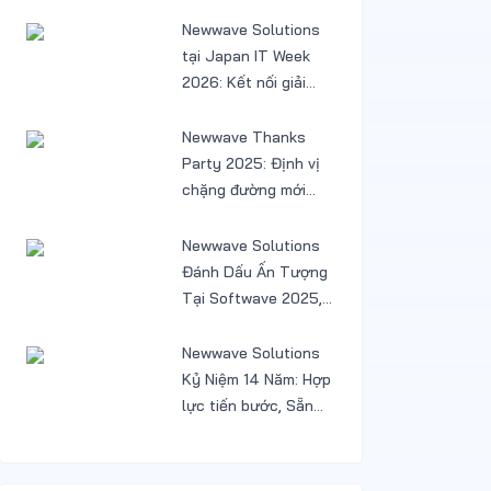
trì phần mềm
Newwave Solutions
tại Japan IT Week
2026: Kết nối giải
pháp AI và Low-code
cùng khách hàng
Newwave Thanks
Nhật
Party 2025: Định vị
chặng đường mới
sau một năm tăng
trưởng và chuyển
Newwave Solutions
mình
Đánh Dấu Ấn Tượng
Tại Softwave 2025,
Mở Rộng Cơ Hội Tại
Thị Trường Hàn
Newwave Solutions
Quốc
Kỷ Niệm 14 Năm: Hợp
lực tiến bước, Sẵn
sàng bứt phá