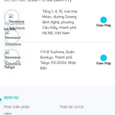
Tầng 1, 4, 10, toà nhà
Mitec, đường Dương
Đình Nghệ, phường
Trụ sở chính
View Map
Cầu Giấy, thành phố
Hà Nội
Hà Nội, Việt Nam
1-11-8 Yushima, Quận
Bunkyo, Thành phố
Chi nhánh
Tokyo 113-0034, Nhật
View Map
Tokyo
Bản
DỊCH VỤ
Phát triển phần
Thiết kế UI/UX
mềm