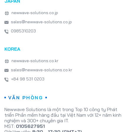
JAPAN
newwave-solutions.co.jp
sales@newwave-solutions.co.jp
0985310203
KOREA
newwave-solutions.co.kr
sales@newwave-solutions.co.kr
+84 98 531 0203
VĂN PHÒNG
Newwave Solutions là một trong Top 10 công ty Phát
triển Phần mềm hàng đầu tại Việt Nam với 12+ năm kinh
nghiệm và 300+ chuyên gia IT.
MST:
0105627951
Giờ làm việc:
8:30 - 17:30 (GMT+7)