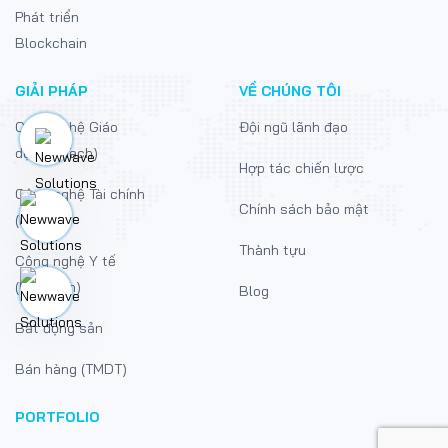
Phát triển
Blockchain
GIẢI PHÁP
VỀ CHÚNG TÔI
Công nghệ Giáo
Đội ngũ lãnh đạo
dục (EdTech)
Hợp tác chiến lược
Công nghệ Tài chính
Chính sách bảo mật
(FinTech)
Thành tựu
Công nghệ Y tế
(MedTech)
Blog
Bất động sản
Bán hàng (TMDT)
PORTFOLIO