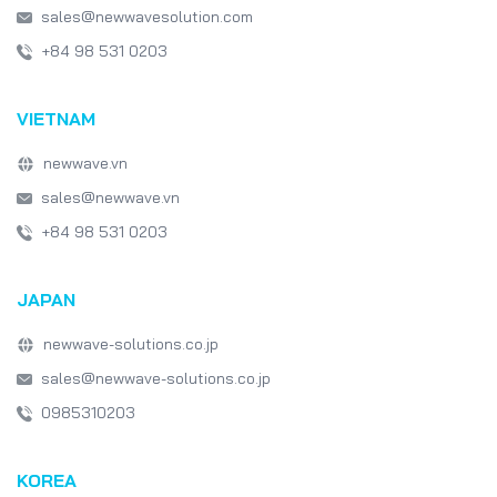
sales@newwavesolution.com
Game Development
Game Design
+84 98 531 0203
Emerging Technologies
Software Development
VIETNAM
Japan IT Week
healthcare
newwave.vn
sales@newwave.vn
+84 98 531 0203
JAPAN
newwave-solutions.co.jp
sales@newwave-solutions.co.jp
0985310203
KOREA