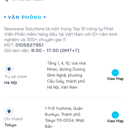
VĂN PHÒNG
Newwave Solutions là một trong Top 10 công ty Phát
triển Phần mềm hàng đầu tại Việt Nam với 12+ năm kinh
nghiệm và 300+ chuyên gia IT.
MST:
0105627951
Giờ làm việc:
8:30 - 17:30 (GMT+7)
Tầng 1, 4, 10, toà nhà
Mitec, đường Dương
Đình Nghệ, phường
Trụ sở chính
View Map
Cầu Giấy, thành phố
Hà Nội
Hà Nội, Việt Nam
1-11-8 Yushima, Quận
Bunkyo, Thành phố
Chi nhánh
Tokyo 113-0034, Nhật
View Map
Tokyo
Bản