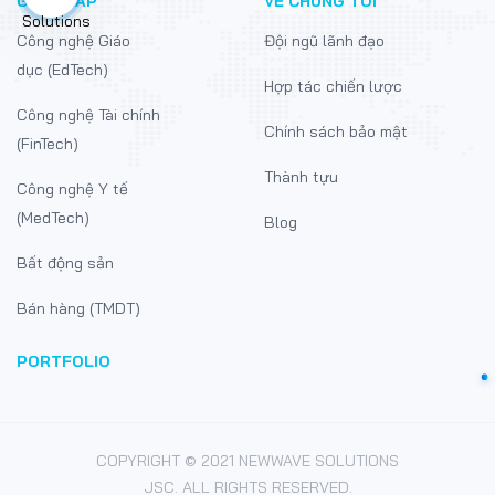
GIẢI PHÁP
VỀ CHÚNG TÔI
Công nghệ Giáo
Đội ngũ lãnh đạo
dục (EdTech)
Hợp tác chiến lược
Công nghệ Tài chính
Chính sách bảo mật
(FinTech)
Thành tựu
Công nghệ Y tế
(MedTech)
Blog
Bất động sản
Bán hàng (TMDT)
PORTFOLIO
COPYRIGHT © 2021 NEWWAVE SOLUTIONS
JSC. ALL RIGHTS RESERVED.