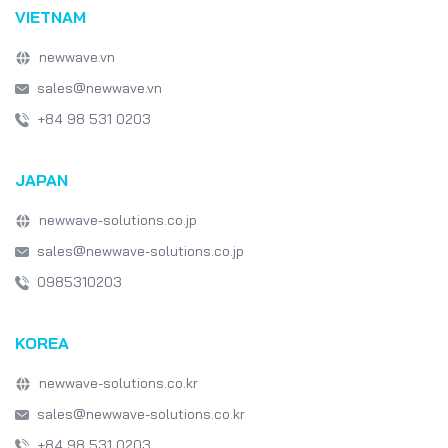
Emerging Technologies
Software Development
VIETNAM
Japan IT Week
healthcare
newwave.vn
sales@newwave.vn
+84 98 531 0203
JAPAN
newwave-solutions.co.jp
sales@newwave-solutions.co.jp
0985310203
KOREA
newwave-solutions.co.kr
sales@newwave-solutions.co.kr
+84 98 531 0203