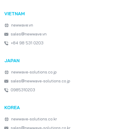
Emerging Technologies
Software Development
VIETNAM
Japan IT Week
healthcare
newwave.vn
sales@newwave.vn
+84 98 531 0203
JAPAN
newwave-solutions.co.jp
sales@newwave-solutions.co.jp
0985310203
KOREA
newwave-solutions.co.kr
sales@newwave-solutions.co.kr