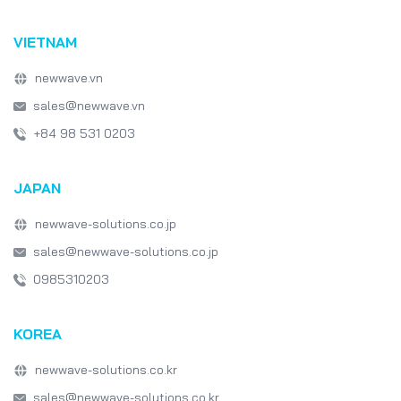
Emerging Technologies
Software Development
VIETNAM
Japan IT Week
healthcare
newwave.vn
sales@newwave.vn
+84 98 531 0203
JAPAN
newwave-solutions.co.jp
sales@newwave-solutions.co.jp
0985310203
KOREA
newwave-solutions.co.kr
sales@newwave-solutions.co.kr