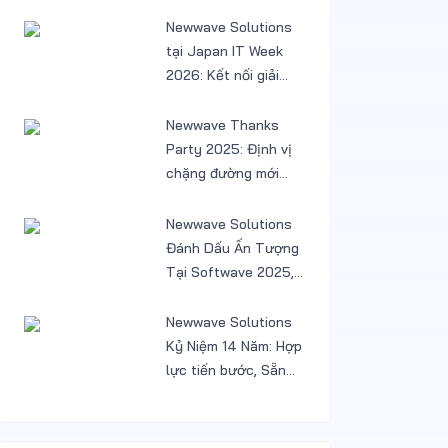
trì phần mềm
Newwave Solutions
tại Japan IT Week
2026: Kết nối giải
pháp AI và Low-code
cùng khách hàng
Newwave Thanks
Nhật
Party 2025: Định vị
chặng đường mới
sau một năm tăng
trưởng và chuyển
Newwave Solutions
mình
Đánh Dấu Ấn Tượng
Tại Softwave 2025,
Mở Rộng Cơ Hội Tại
Thị Trường Hàn
Newwave Solutions
Quốc
Kỷ Niệm 14 Năm: Hợp
lực tiến bước, Sẵn
sàng bứt phá