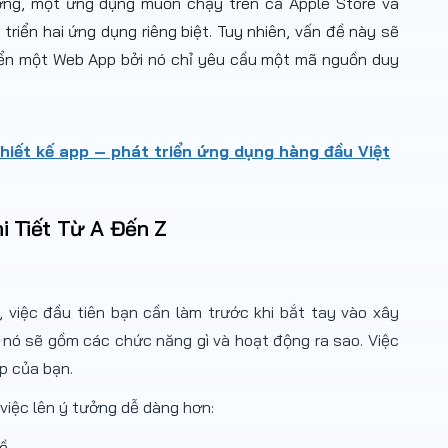
ng, một ứng dụng muốn chạy trên cả Apple Store và
triển hai ứng dụng riêng biệt. Tuy nhiên, vấn đề này sẽ
riển một Web App bởi nó chỉ yêu cầu một mã nguồn duy
thiết kế app – phát triển ứng dụng hàng đầu Việt
i Tiết Từ A Đến Z
, việc đầu tiên bạn cần làm trước khi bắt tay vào xây
nó sẽ gồm các chức năng gì và hoạt động ra sao. Việc
pp của bạn.
 việc lên ý tưởng dễ dàng hơn:
đề