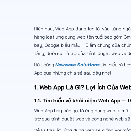
Hiện nay, Web App đang len lỏi vào từng ng
hàng loạt ứng dụng web tên tuổi bao gồm Gmail
bày, Google biểu mẫu… Điểm chung của chúng
tảng, dưới sự hỗ trợ của trình duyệt web và 
Hãy cùng
Newwave Solutions
tìm hiểu rõ hơ
App qua những chia sẻ sau đây nhé!
1. Web App Là Gì? Lợi Ích Của We
1.1. Tìm hiểu về khái niệm Web App – 
Web App hay còn gọi là ứng dụng web là một 
trợ của trình duyệt web và công nghệ web sẽ 
Về lý thuyết, ứng dụng web sẽ giống với mộ