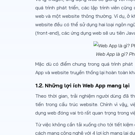
quá trình phát triển, các lập trình viên cũ
web và một website thông thường. Ví dụ, ở k
website đều có thể sử dụng hai loại ngôn ng
(front-end), các ứng dụng web sẽ ưu tiên Ja
Web App là gì? Ph
Mặc dù có điểm chung trong quá trình phá
App và website truyền thống lại hoàn toàn k
1.2. Những lợi ích Web App mang lại
Theo thời gian, trải nghiệm người dùng đã t
tiến trong cấu trúc website. Chính vì vậy, 
dụng web đóng vai trò rất quan trọng trong v
Từ việc không cần tải xuống cho tới tiết kiệm
cách mạng công nghệ với 4 lợi ích mang lại dư