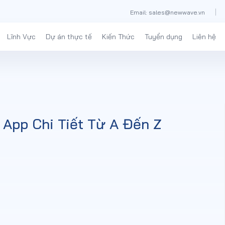
Email: sales@newwave.vn
Lĩnh Vực
Dự án thực tế
Kiến Thức
Tuyển dụng
Liên hệ
App Chi Tiết Từ A Đến Z